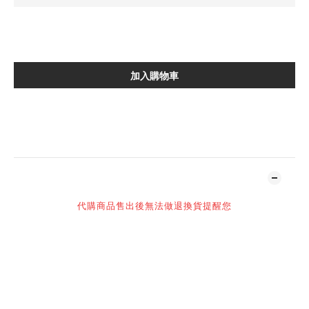
加入購物車
加入追蹤清單
商品描述
代購商品售出後無法做退換貨提醒您
-
賣場部分商品標示現貨,
但因多個平台同時販售,
可能會有下單後缺貨或需要調貨時間之狀況,
將會取消訂單,
可先訊息詢問貨況👌感謝理解