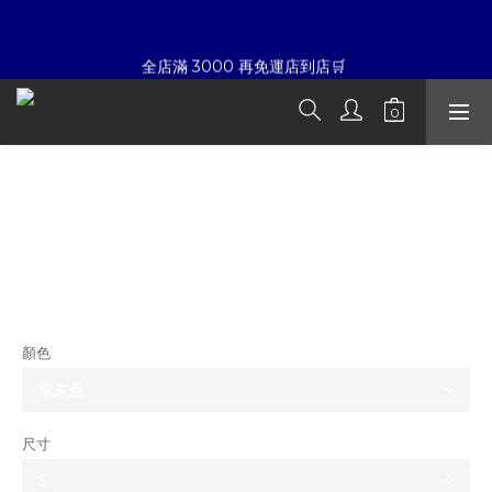
7
8
5
5
9
7
7
6
7
4
4
8
6
6
☀暑假限定折扣季➡滿額即享折扣
全店滿 3000 再免運店到店🛒 
5
6
3
3
7
5
5
4
5
2
2
6
4
4
3
4
1
1
5
9
3
3
夏日倒數
:
:
:
2
3
0
0
4
8
2
2
開始購物
日
時
分
秒
1
2
3
7
1
1
FOG Essentials 經典金屬字體Logo 短袖
0
1
2
6
0
0
0
1
5
☀暑假限定折扣季➡滿額即享折扣
T
0
4
3
NT$3,980
2
NT$2,980
1
0
顏色
尺寸