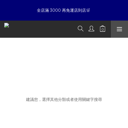
7
8
5
7
9
5
6
7
4
9
6
8
4
☀暑假限定折扣季➡滿額即享折扣
全店滿 3000 再免運店到店🛒 
5
6
3
8
5
7
3
4
5
2
7
4
6
2
3
4
1
6
3
9
5
1
夏日倒數
:
:
:
2
3
0
5
2
8
4
0
開始購物
日
時
分
秒
1
2
4
1
7
3
0
1
3
0
6
2
HENTAI TOYOKI
0
2
5
1
☀暑假限定折扣季➡滿額即享折扣
1
4
0
0
3
2
1
0
抱歉，這個商品類別沒有相關商品
建議您，選擇其他分類或者使用關鍵字搜尋