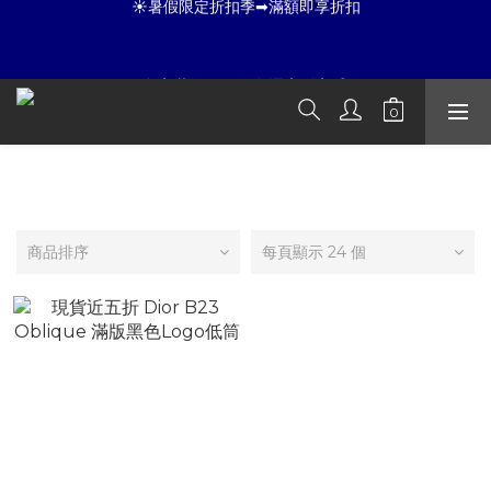
8
8
6
6
6
9
6
7
7
5
5
5
8
5
☀暑假限定折扣季➡滿額即享折扣
6
6
4
4
4
7
4
全店滿 3000 再免運店到店🛒 
5
5
3
3
3
6
3
4
4
2
2
2
5
2
3
3
1
1
1
4
1
夏日倒數
:
:
:
2
2
0
9
0
0
3
0
開始購物
日
時
分
秒
DIOR
1
1
8
2
0
0
7
1
6
0
☀暑假限定折扣季➡滿額即享折扣
商品排序
每頁顯示 24 個
5
4
3
2
1
0