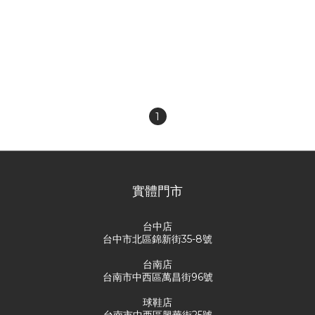
現貨近五折 Dior B23
Oblique 滿版黑色Logo低
筒
NT$19,800
NT$35,800
1
實體門市
台中店
台中市北區錦新街35-8號
台南店
台南市中西區萬昌街96號
球鞋店