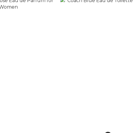
ose Eau de Parfum for
Coach Blue Eau de Toilette f
Women
NT$1,980
T$2,080
NT$3,500
NT$4,150