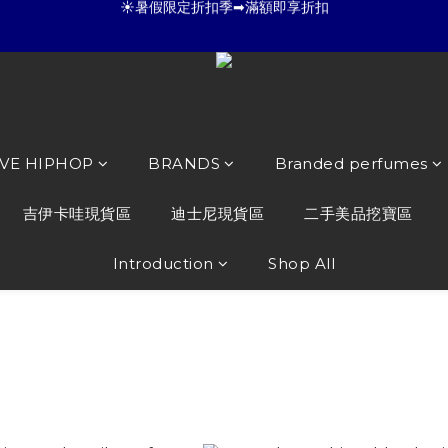
5
6
3
8
8
8
8
4
☀暑假限定折扣季➡滿額即享折扣
全店滿 3000 再免運店到店🛒 
4
5
2
7
7
7
7
3
3
4
1
6
6
6
6
2
:
:
:
2
3
0
5
5
5
5
1
夏日倒數
開始購物
Days
Hours
Minutes
Seconds
1
2
4
4
4
4
0
0
1
3
3
3
3
☀暑假限定折扣季➡滿額即享折扣
0
2
2
2
2
OVE HIPHOP
BRANDS
Branded perfumes
1
1
1
1
0
0
0
0
吉伊卡哇現貨區
迪士尼現貨區
二手美品挖寶區
Introduction
Shop All