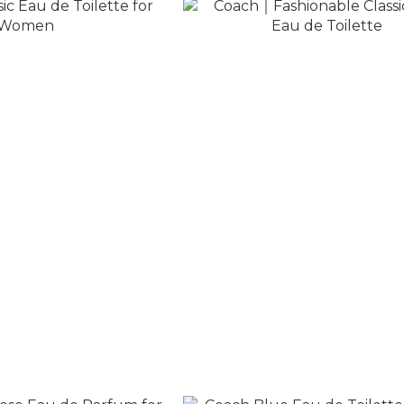
ic Eau de Toilette for
Coach｜Fashionable Classic Me
Women
de Toilette
T$2,080
NT$1,980
NT$4,150
NT$3,500