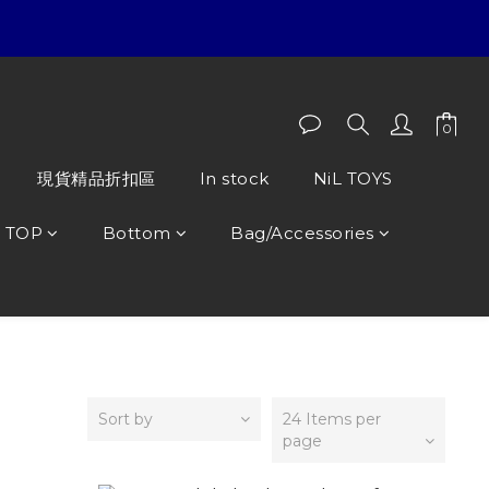
現貨精品折扣區
In stock
NiL TOYS
TOP
Bottom
Bag/Accessories
Sort by
24 Items per
page