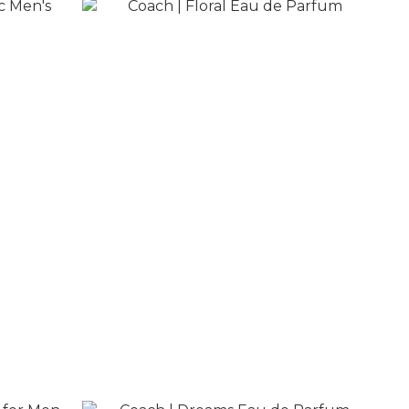
n's Eau
Coach | Floral Eau de Parfum
NT$2,080
NT$4,150