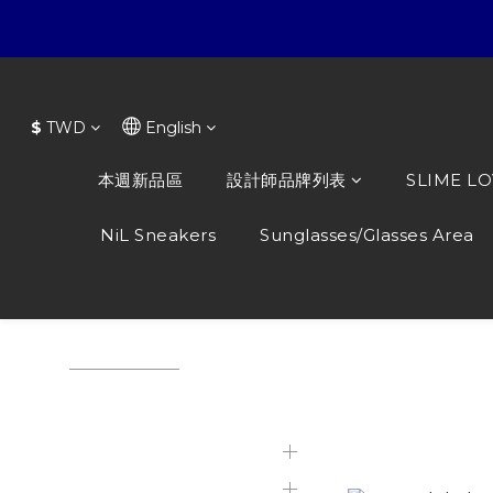
$
TWD
English
本週新品區
設計師品牌列表
SLIME L
NiL Sneakers
Sunglasses/Glasses Area
View All
/
Branded perfumes
/
Coach
本週新品區
Coach
Featured Products
設計師品牌列表