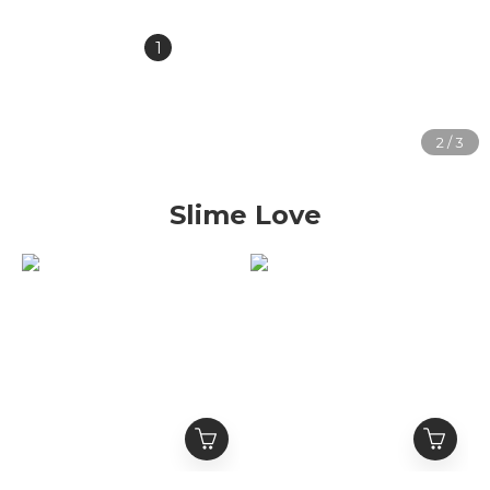
1
2
3
4
5
»
Slime Love