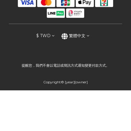
$
TWD
繁體中文
提醒您，我們不會以電話或簡訊方式通知變更付款方式。
Copyright© [year][owner]