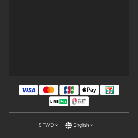
$
TWD
English