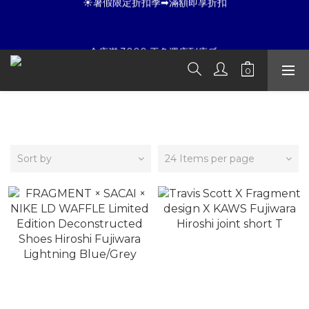
8
9
6
7
6
9
7
8
5
9
6
5
8
☀暑假限定折扣季➡滿額即享折扣
6
7
4
8
5
4
7
全店滿 3000 再免運店到店🛒 
5
6
3
7
4
3
6
4
5
2
9
6
3
2
5
3
4
1
8
5
2
1
4
夏日倒數
:
:
:
2
3
0
7
4
1
0
3
開始購物
Days
Hours
Minutes
Seconds
1
2
6
3
0
2
Fragment Design
0
1
5
2
1
0
4
1
0
☀暑假限定折扣季➡滿額即享折扣
3
0
Sort by
24 Items per page
2
1
0