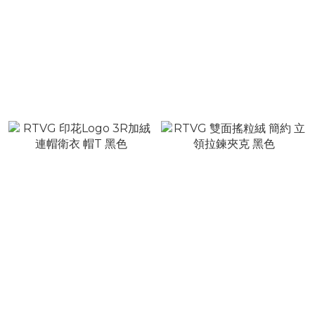
RTVG 鉚釘黏鑽Logo 聖劍
RTVG 鉚釘珍珠Logo 連帽
連帽衛衣 帽T
抽繩 帽T 黑色
NT$2,080
NT$1,680
NT$2,880
NT$2,380
RTVG 印花Logo 3R加絨連
RTVG 雙面搖粒絨 簡約 立
帽衛衣 帽T 黑色
領拉鍊夾克 黑色
NT$1,680
NT$2,080