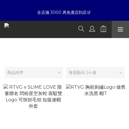
7
7
5
6
7
7
6
6
4
9
5
6
6
☀暑假限定折扣季➡滿額即享折扣
全店滿 3000 再免運店到店🛒 
9
5
5
3
8
4
5
5
8
4
4
2
7
3
4
4
7
3
3
1
6
2
3
3
夏日倒數
:
:
:
6
2
2
0
5
1
2
2
開始購物
日
時
分
秒
5
1
1
4
0
1
1
4
0
0
3
0
0
3
2
☀暑假限定折扣季➡滿額即享折扣
RTVG : RETROVEGAS
2
1
1
0
0
商品排序
每頁顯示 24 個