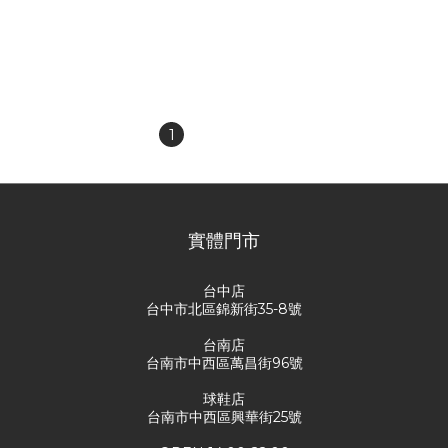
RTVG 尼龍印花Logo 小高
RTVG 復古條紋透氣彈性網
領 運動機能 薄長袖
紗衣
NT$1,880
NT$1,480
NT$2,480
NT$2,280
1
2
3
實體門市
台中店
台中市北區錦新街35-8號
台南店
台南市中西區萬昌街96號
球鞋店
台南市中西區興華街25號