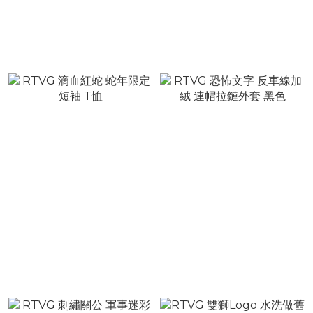
RTVG 阿爾法蛇 徽章LOGO
RTVG 雙獅皇冠 R徽章 短袖
短袖 T恤
T恤
NT$980
NT$1,180
NT$1,680
NT$1,880
RTVG 滴血紅蛇 蛇年限定
RTVG 恐怖文字 反車線加絨
短袖 T恤
連帽拉鏈外套 黑色
NT$980
NT$2,080
NT$1,680
NT$2,880