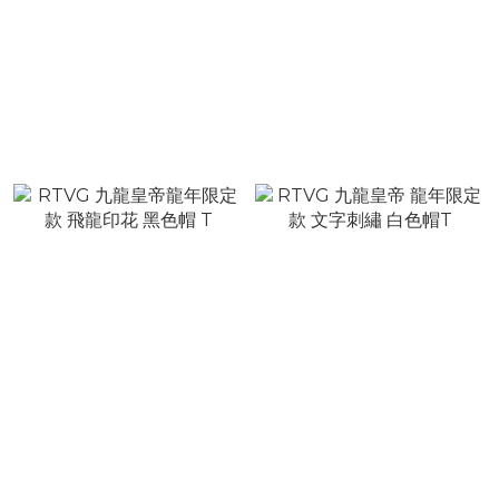
RTVG x SLIME LOVE 限
RTVG 胸前刺繡Logo 做舊
量聯名 閃粉星空灰蛇 斑駁雙
水洗黑 帽T
Logo 可拆卸毛領 短版連帽
NT$2,680
NT$2,780
外套
NT$3,680
NT$3,480
RTVG 九龍皇帝龍年限定款
RTVG 九龍皇帝 龍年限定款
飛龍印花 黑色帽 T
文字刺繡 白色帽T
NT$1,780
NT$1,780