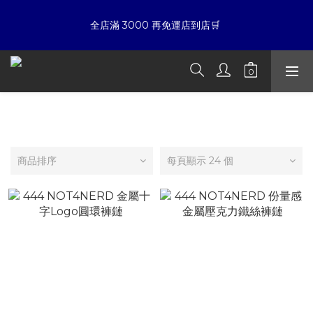
7
8
7
7
9
7
5
5
6
7
6
6
8
6
4
4
☀暑假限定折扣季➡滿額即享折扣
全店滿 3000 再免運店到店🛒 
5
6
5
5
7
5
3
3
4
5
4
4
6
4
2
2
3
4
3
3
5
3
1
1
夏日倒數
:
:
:
2
3
2
2
4
2
0
0
開始購物
日
時
分
秒
1
2
1
1
3
1
0
1
0
0
2
0
包包/配件
0
1
☀暑假限定折扣季➡滿額即享折扣
0
商品排序
每頁顯示 24 個