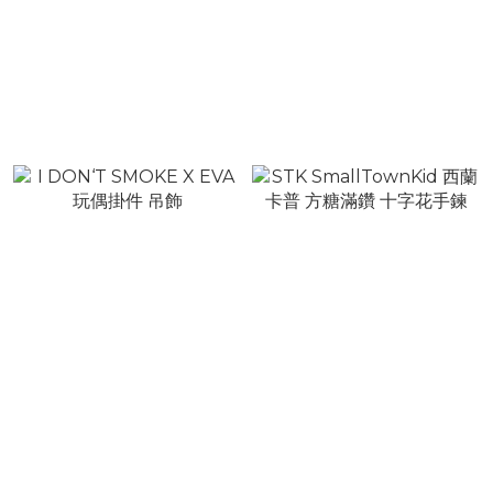
MEDM 雙層星星貼布 透氣
I DON‘T SMOKE X EVA
捲邊 冷帽
立體水天使 合金雙層牛皮腰
帶 皮帶
NT$880
NT$1,380
NT$1,280
NT$1,880
I DON‘T SMOKE X EVA
STK SmallTownKid 西蘭卡
玩偶掛件 吊飾
普 方糖滿鑽 十字花手鍊
NT$1,080
NT$1,080
NT$1,580
NT$1,580