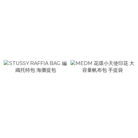
VIRUSWORLD 幻覺雜訊
VIRUSWORLD 紫色病毒
棒球帽
侵襲棒球帽
NT$1,580
NT$1,780
STUSSY RAFFIA BAG 編
MEDM 花環小天使印花 大
織托特包 海攤提包
容量帆布包 手提袋