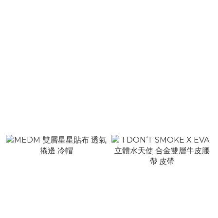
MEDM 手寫立體刺繡 側邊
MEDM 雙面復古美鈔滿印
滿印美鈔 拼接五片帽 帽子
方巾
NT$880
NT$880
NT$1,380
NT$1,280