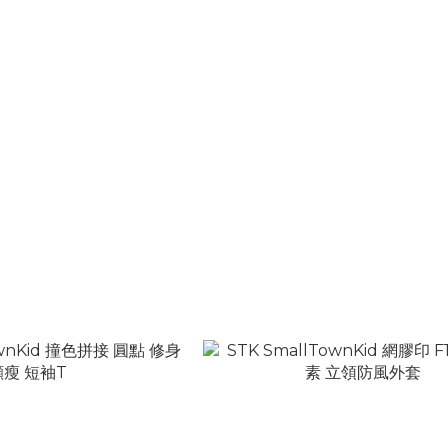
wnKid 後背Logo 假兩件 掛脖
STK SmallTownKid 撞色愛心波
綁帶 長袖T
吊帶背心
T$1,180
NT$880
T$1,680
NT$1,380