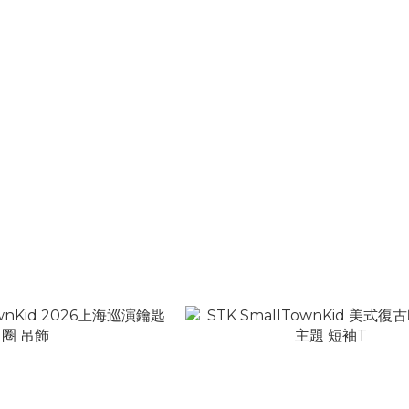
wnKid 撞色拼接 圓點 修身顯瘦
STK SmallTownKid 網膠印 F1方
短袖T
領防風外套
NT$980
NT$1,780
T$1,480
NT$2,480