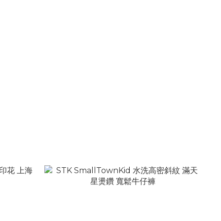
程式元素 立
STK SmallTownKid 武漢限定 城市紀念 短袖T
NT$1,180
NT$1,680