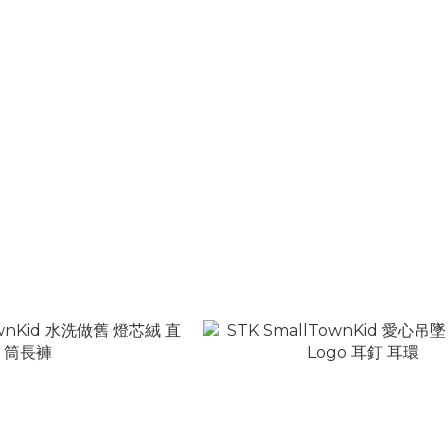
wnKid 女款 假兩件 拼接亨利領
STK SmallTownKid 雙褲頭 麂皮
上衣 短袖T
短褲
T$1,280
NT$2,280
T$1,880
NT$2,880