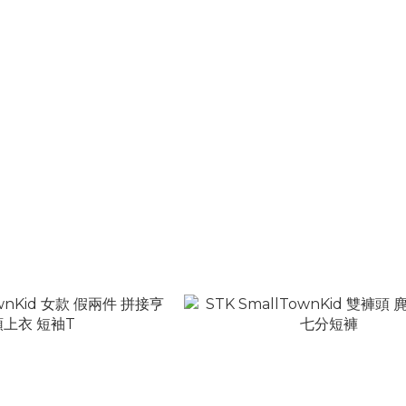
wnKid 巴洛克十字星 雪花鋯石
STK SmallTownKid 華夫格 撞色
鑲鑽耳釘
帶背心
80 ~ NT$880
NT$880
NT$1,160
NT$1,380