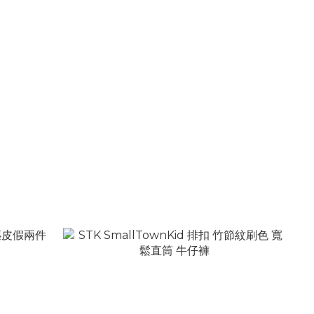
字母 修身吊
STK SmallTownKid 低腰 反摺 牛仔熱褲 短褲
NT$1,380
NT$1,980