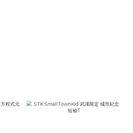
點 修身顯瘦
STK SmallTownKid 草寫刺繡Logo 迷彩滿印
荊棘玫瑰 七分褲
NT$2,080
NT$2,880