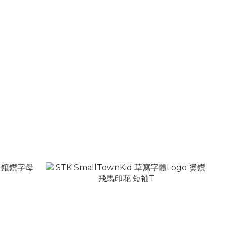
假兩件 七分
STK SmallTownKid 排扣 竹節紋刷色 寬鬆直
筒 牛仔褲
NT$2,580
NT$3,080