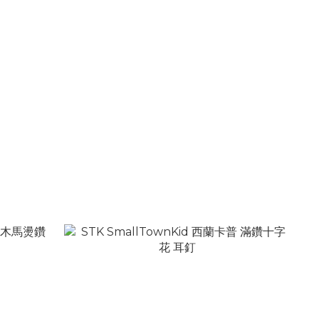
鑽字母Logo
STK SmallTownKid 草寫字體Logo 燙鑽飛馬
印花 短袖T
NT$1,280
NT$1,880