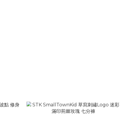
go 錘子鑰匙
STK SmallTownKid 西蘭卡普 方糖滿鑽 十字
花手鍊
NT$1,080
NT$1,580