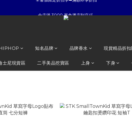
5
7
3
7
7
8
7
☀暑假限定折扣季➡滿額即享折扣
全店滿 3000 再免運店到店🛒 
4
6
2
6
6
7
6
3
5
1
5
5
6
5
:
:
:
2
4
0
4
4
9
5
4
夏日倒數
開始購物
日
時
分
秒
1
3
3
3
8
4
3
0
2
2
2
7
3
2
☀暑假限定折扣季➡滿額即享折扣
1
1
1
6
2
1
0
0
0
5
1
0
 HIPHOP
知名品牌
品牌香水
現貨精品折扣
4
0
3
迪士尼現貨區
二手美品挖寶區
上身
下身
2
1
0
lTownKid