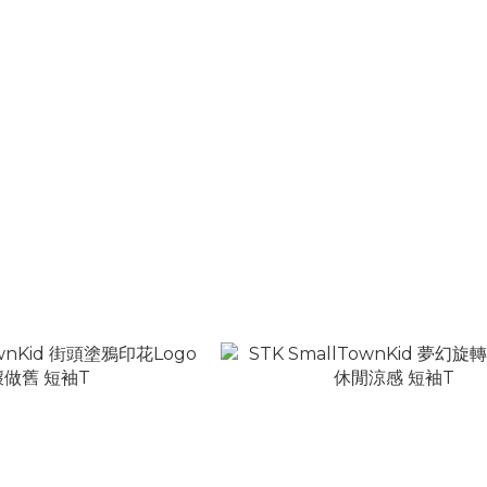
絨 直筒長
STK SmallTownKid 愛心吊墜 鑲
褲
耳釘 耳環
T$2,680
NT$580 ~ NT$880
T$3,280
NT$1,160