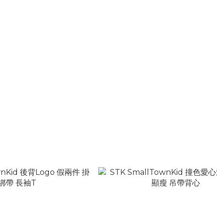
nKid 草寫字母Logo貼布 水洗
STK SmallTownKid 草寫字母Lo
筒 七分短褲
扣燙鑽印花 短袖T
T$1,880
NT$1,280
T$2,480
NT$1,880