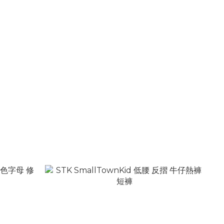
花 上海主題
STK SmallTownKid 水洗高密斜紋 滿天星燙
鑽 寬鬆牛仔褲
NT$2,580
NT$3,080