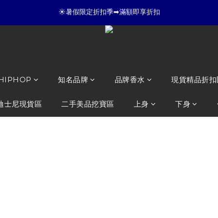
6
8
5
4
4
6
4
9
☀暑假限定折扣季➡滿額即享折扣
5
7
4
3
3
5
3
8
全店滿 3000 再免運店到店🛒 
4
6
3
2
2
4
2
7
3
5
2
1
1
3
1
6
:
:
:
2
4
1
0
0
2
0
5
夏日倒數
開始購物
日
時
分
秒
1
3
0
1
4
0
2
0
3
☀暑假限定折扣季➡滿額即享折扣
 HIPHOP
知名品牌
品牌香水
現貨精品折扣
1
2
0
1
0
迪士尼現貨區
二手美品挖寶區
上身
下身
帽外套
CLOT x SSU
香糖 連帽外套
NT$3,980
NT$2,480