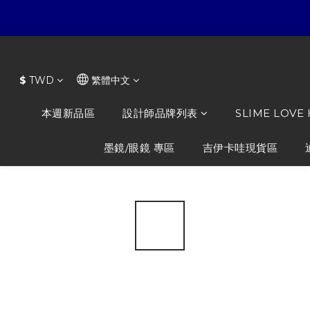
$
TWD
繁體中文
本週新品區
設計師品牌列表
SLIME LOVE
墨鏡/眼鏡 專區
吉伊卡哇現貨區
全部商品
/
CLOT x SSUR 聯名 JUICE香港限定 口香糖 連