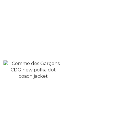
Comme des Garçons
Comme des Garçons
CDG classic lettering
CDG LOGO NYLON
LOGO backpack
SHOULDER BAG
NT$5,800
NT$3,580
NT$6,880
NT$4,580
Comme des Garçons