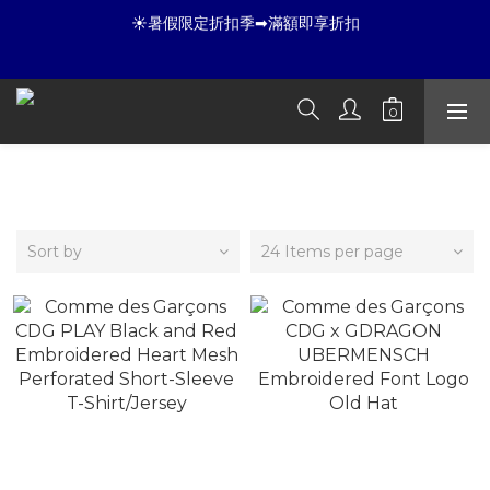
9
9
7
8
7
9
☀暑假限定折扣季➡滿額即享折扣
8
8
6
7
6
8
☀暑假限定折扣季➡滿額即享折扣
7
7
5
9
6
5
7
6
6
4
8
5
4
6
全店滿 3000 再免運店到店🛒 
5
5
3
9
7
4
3
5
4
4
2
8
6
3
2
4
3
3
1
7
5
2
1
3
夏日倒數
:
:
:
2
2
0
6
4
1
0
2
開始購物
COMME des GARCONS
Days
Hours
Minutes
Seconds
1
1
5
3
0
1
0
0
4
2
0
3
1
☀暑假限定折扣季➡滿額即享折扣
Sort by
24 Items per page
2
0
1
0