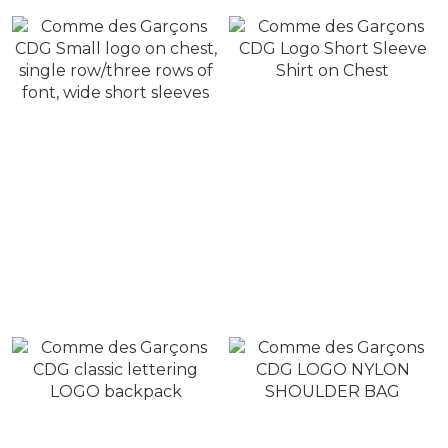
Comme des Garçons
Comme des Garçons
CDG Small logo on
CDG Logo Short Sleeve
chest, single row/three
Shirt on Chest
NT$3,680
NT$4,280
rows of font, wide short
NT$4,280
NT$5,280
sleeves