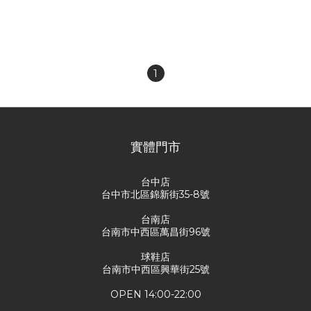
CDG new polka dot
coach jacket
NT$4,980
NT$5,580
1
實體門市
台中店
台中市北區錦新街35-8號
台南店
台南市中西區萬昌街96號
球鞋店
台南市中西區興華街25號
OPEN 14:00-22:00