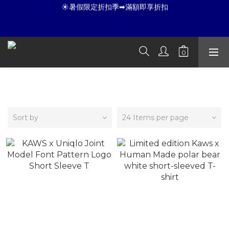
☀暑假限定折扣季➡滿額即享折扣
8
9
6
9
9
☀暑假限定折扣季➡滿額即享折扣
7
8
5
8
8
9
6
7
4
7
7
9
8
全店滿 3000 再免運店到店🛒 
5
6
3
6
6
8
7
9
4
5
2
5
5
7
6
8
3
4
1
4
4
6
5
夏日倒數
7
:
:
:
2
3
0
3
3
5
4
開始購物
6
KAWS
Days
Hours
Minutes
Seconds
1
2
2
2
4
3
5
0
1
1
1
3
2
4
0
0
0
2
1
☀暑假限定折扣季➡滿額即享折扣
3
Sort by
24 Items per page
1
0
2
0
1
0