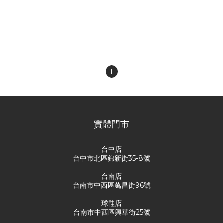
KAWS x Uniqlo Joint
Limited edition Kaws x
Model Font Pattern
Human Made polar bear
Logo Short Sleeve T
white short-sleeved T-
NT$980
NT$4,980
shirt
1
實體門市
台中店
台中市北區錦新街35-8號
台南店
台南市中西區萬昌街96號
球鞋店
台南市中西區興華街25號