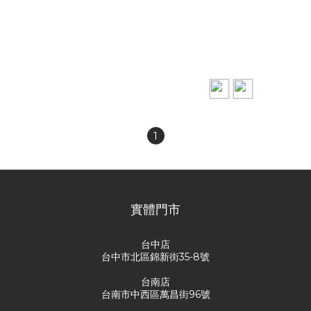
LURS new colorful flip
LURS chain necklace
smiley emoji necklace
NT$1,110
NT$730
NT$1,680
NT$980
1
實體門市
台中店
台中市北區錦新街35-8號
台南店
台南市中西區萬昌街96號