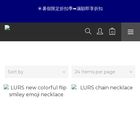
9
9
8
9
☀暑假限定折扣季➡滿額即享折扣
8
8
9
7
8
☀暑假限定折扣季➡滿額即享折扣
7
9
7
8
6
7
9
6
8
6
7
5
6
8
全店滿 3000 再免運店到店🛒 
5
7
5
6
4
5
7
9
4
6
4
5
3
4
6
8
3
5
3
4
2
3
5
7
夏日倒數
:
:
:
LURS
2
4
2
3
1
2
4
6
開始購物
Days
Hours
Minutes
Seconds
1
3
1
2
0
1
3
5
0
2
0
1
0
2
4
Sort by
24 Items per page
1
0
1
3
☀暑假限定折扣季➡滿額即享折扣
0
0
2
1
0