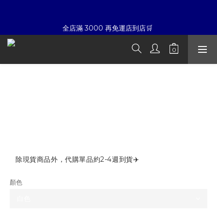
7
7
6
5
6
6
7
9
6
6
5
4
5
5
6
8
☀暑假限定折扣季➡滿額即享折扣
全店滿 3000 再免運店到店🛒 
5
5
4
3
4
4
5
7
4
4
3
2
3
3
4
6
3
3
2
1
2
2
3
5
夏日倒數
:
:
:
2
2
1
0
1
1
2
4
開始購物
日
時
分
秒
1
1
0
0
0
1
3
0
0
0
2
MEDM 毛巾繡愛心Logo 星星波點 抽繩
1
☀暑假限定折扣季➡滿額即享折扣
短褲
0
NT$1,680
NT$1,180
除現貨商品外，代購單品約2-4週到貨✈️
顏色