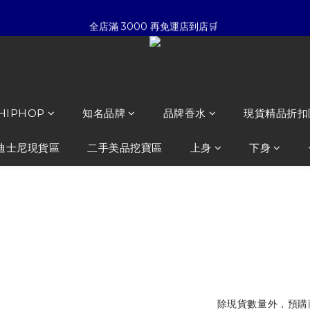
5
7
4
6
6
8
☀暑假限定折扣季➡滿額即享折扣
全店滿 3000 再免運店到店🛒 
4
6
3
5
5
7
9
3
5
2
9
4
4
6
8
:
:
:
2
4
1
8
3
3
5
7
夏日倒數
開始購物
日
時
分
秒
1
3
0
7
2
2
4
6
0
2
6
1
1
3
5
☀暑假限定折扣季➡滿額即享折扣
1
5
0
0
2
4
0
4
1
3
 HIPHOP
知名品牌
品牌香水
現貨精品折扣
3
0
2
2
1
迪士尼現貨區
二手美品挖寶區
上身
下身
1
0
0
xVESSEL Forr
紋 解構鞋
NT$13,800
除現貨數量外，預購