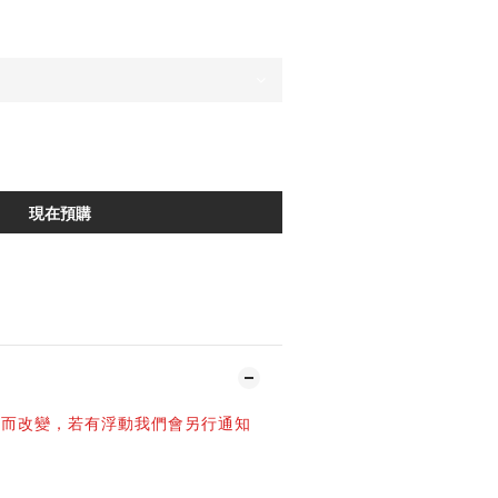
現在預購
加入追蹤清單
動而改變，若有浮動我們會另行通知
-
百忙之中抽空光臨NIL官網
購買須知：