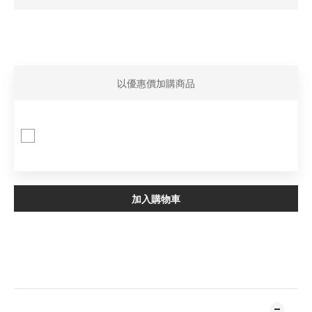
以優惠價加購商品
US8ACC 變形蟲 鞋帶組 5入
優惠價 NT$1,000
加入購物車
加入追蹤清單
商品描述