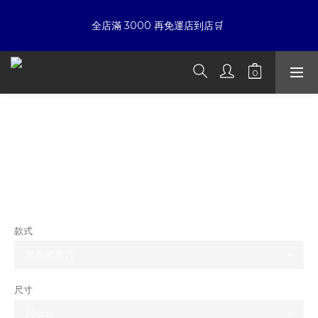
6
7
5
5
5
7
7
全店滿 3000 再免運店到店🛒 
5
6
4
4
4
6
6
☀暑假限定折扣季➡滿額即享折扣
4
5
3
3
3
9
5
5
3
4
2
2
2
8
4
夏日倒數
4
:
:
:
2
3
1
1
1
7
3
3
開始購物
日
時
分
秒
1
2
0
0
0
6
2
2
0
1
5
1
1
0
4
0
☀暑假限定折扣季➡滿額即享折扣
undercover x converse addict 聯名 帆
0
3
布鞋
2
1
0
NT$8,980
NT$7,980
款式
尺寸