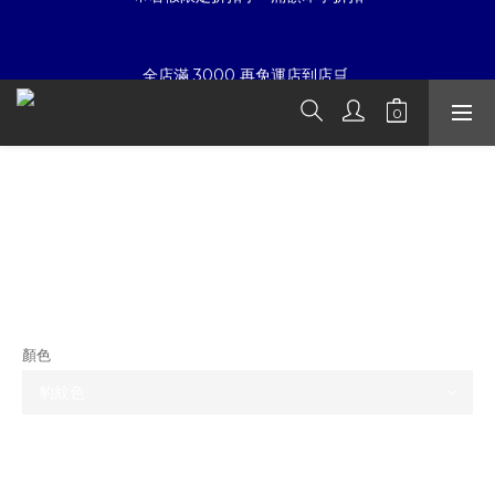
7
7
5
8
5
5
☀暑假限定折扣季➡滿額即享折扣
6
6
4
7
4
4
全店滿 3000 再免運店到店🛒 
5
5
3
6
3
3
4
4
2
5
2
2
9
3
3
1
4
1
1
8
夏日倒數
:
:
:
2
2
0
9
3
0
0
7
開始購物
日
時
分
秒
1
1
8
2
6
SUPREME VELVET MESSENGER BAG
0
0
7
1
5
天鵝絨 斜肩郵差背包
6
0
4
☀暑假限定折扣季➡滿額即享折扣
5
3
4
2
NT$6,880
3
1
NT$5,480
2
0
1
顏色
0