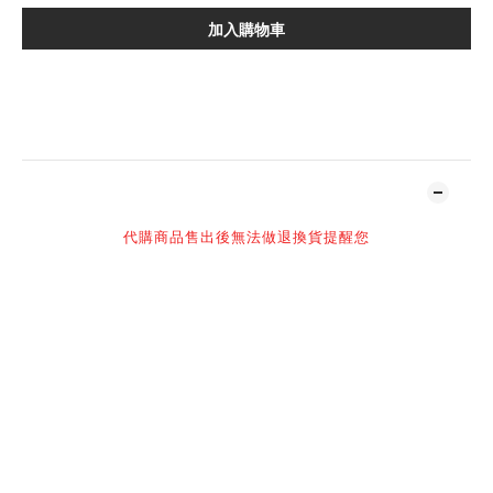
加入購物車
加入追蹤清單
商品描述
代購商品售出後無法做退換貨提醒您
-
賣場部分商品標示現貨,
但因多個平台同時販售,
可能會有下單後缺貨或需要調貨時間之狀況,
將會取消訂單,
-
感謝您百忙之中抽空光臨NIL官網
購買須知：
NIL 官方所有商品皆為正品，請安心選購
現貨商品1-2個工作天寄出，預定商品具體發貨時間請詢問客服