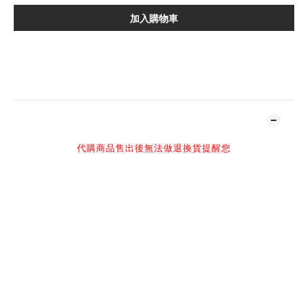
加入購物車
加入追蹤清單
商品描述
代購商品售出後無法做退換貨提醒您
-
感謝您百忙之中抽空光臨NIL官網
購買須知：
NIL 官方所有商品皆為正品，請安心選購
現貨商品1-2個工作天寄出，預定商品具體發貨時間請詢問客服
高單價精品，球鞋以現有購買尺寸為主（每日實時更新）
官網客服人員回復訊息時間：早上10:00-下午2:00或下午4:00-
晚上11:00
設計師品牌專區所有商品都可下單
部分商品出貨時間為7-15天（感謝您的耐心等待）