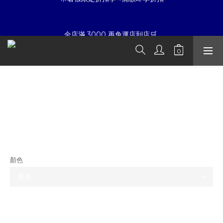
8
9
8
7
7
9
7
8
7
6
6
8
☀暑假限定折扣季➡滿額即享折扣
6
7
6
5
5
7
全店滿 3000 再免運店到店🛒 
5
6
5
4
4
6
4
5
4
3
3
9
5
3
4
3
2
2
8
4
9
夏日倒數
:
:
:
2
3
2
1
1
7
3
8
開始購物
日
時
分
秒
1
2
1
0
0
6
2
7
Supreme Corduroy Camp Cap 燈心絨
0
1
0
5
1
6
老帽
0
4
0
5
☀暑假限定折扣季➡滿額即享折扣
3
4
2
3
NT$4,380
1
2
NT$3,480
0
1
0
顏色