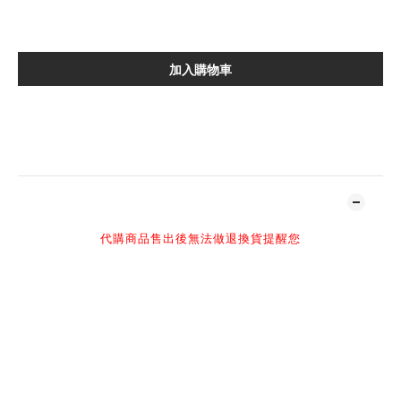
加入購物車
加入追蹤清單
商品描述
代購商品售出後無法做退換貨提醒您
-
感謝您百忙之中抽空光臨NIL官網
購買須知：
NIL 官方所有商品皆為正品，請安心選購
現貨商品1-2個工作天寄出，預定商品具體發貨時間請詢問客服
高單價精品，球鞋以現有購買尺寸為主（每日實時更新）
官網客服人員回復訊息時間：早上10:00-下午2:00或下午4:00-