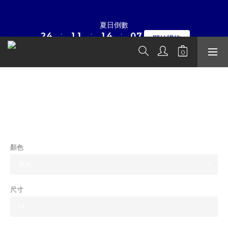
4
6
3
3
3
6
2
9
3
5
2
2
2
5
1
8
夏日倒數
☀暑假限定折扣季➡滿額即享折扣
:
:
:
2
4
1
1
1
4
0
7
開始購物
日
時
分
秒
1
3
0
0
0
3
6
0
2
2
5
1
1
4
☀暑假限定折扣季➡滿額即享折扣
0
0
3
STUSSY VENUS OVAL 維納斯 短袖 T
2
1
0
NT$3,980
NT$2,980
顏色
尺寸