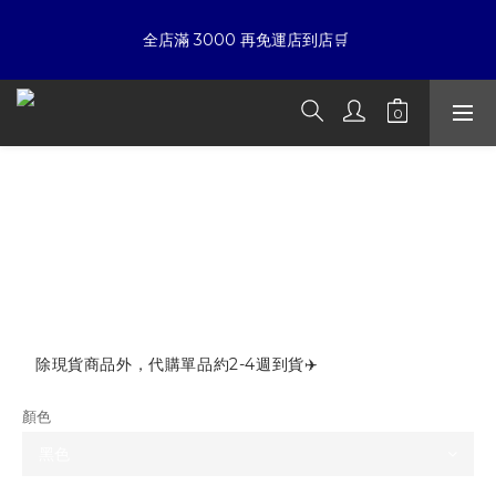
7
7
7
5
8
6
9
8
6
6
6
4
7
5
8
7
☀暑假限定折扣季➡滿額即享折扣
全店滿 3000 再免運店到店🛒 
5
5
5
3
6
4
7
6
4
4
4
2
5
3
6
5
3
3
3
1
4
2
5
4
夏日倒數
:
:
:
2
2
2
0
3
1
4
3
開始購物
日
時
分
秒
1
1
1
2
0
3
2
0
0
0
1
2
1
STK SmallTownKid 華夫格貼皮 燙鑽
0
1
0
☀暑假限定折扣季➡滿額即享折扣
LOGO 短袖 T
0
NT$1,480
NT$1,080
除現貨商品外，代購單品約2-4週到貨✈️
顏色