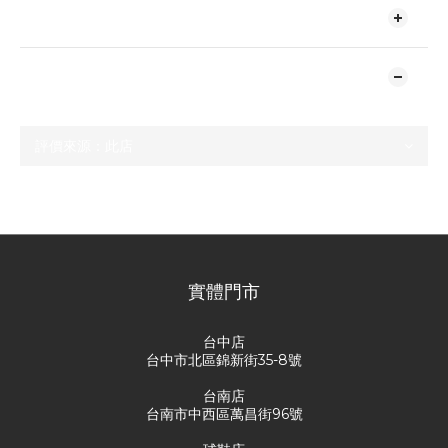
送貨及付款方式
顧客評價
尚未有任何評價
實體門市
台中店
台中市北區錦新街35-8號
台南店
台南市中西區萬昌街96號