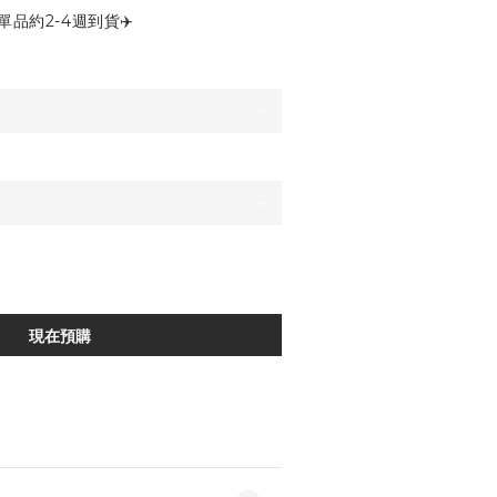
品約2-4週到貨✈️
現在預購
加入追蹤清單