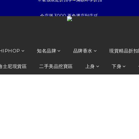
5
7
4
7
8
7
5
6
☀暑假限定折扣季➡滿額即享折扣
全店滿 3000 再免運店到店🛒 
4
6
3
6
7
6
4
5
3
5
2
5
6
5
3
4
:
:
:
2
4
1
4
5
4
2
3
夏日倒數
開始購物
日
時
分
秒
1
3
0
3
4
3
1
2
0
2
2
3
2
0
1
☀暑假限定折扣季➡滿額即享折扣
1
1
2
1
0
0
0
1
0
 HIPHOP
知名品牌
品牌香水
現貨精品折扣
0
迪士尼現貨區
二手美品挖寶區
上身
下身
STK SmallT
繡 連帽外套
NT$2,680
NT$2,080