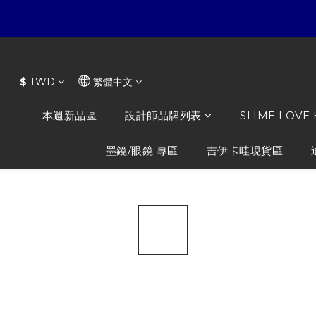
$
TWD
繁體中文
本週新品區
設計師品牌列表
SLIME LOVE
墨鏡/眼鏡 專區
吉伊卡哇現貨區
全部商品
/
設計師品牌列表
/
STK : SmallTownKid