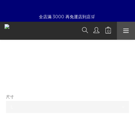
7
5
8
7
8
5
6
9
4
9
7
6
7
4
☀暑假限定折扣季➡滿額即享折扣
全店滿 3000 再免運店到店🛒 
5
8
3
8
6
5
6
3
4
7
2
7
5
4
5
2
3
6
1
6
4
3
4
1
夏日倒數
:
:
:
2
5
0
5
3
2
3
0
開始購物
日
時
分
秒
1
4
4
2
1
2
0
3
3
1
0
1
現貨五折 Palm Angels 高級綠 字體Logo
2
2
0
0
☀暑假限定折扣季➡滿額即享折扣
拉鍊運動長褲
1
1
0
0
NT$12,880
NT$6,980
尺寸