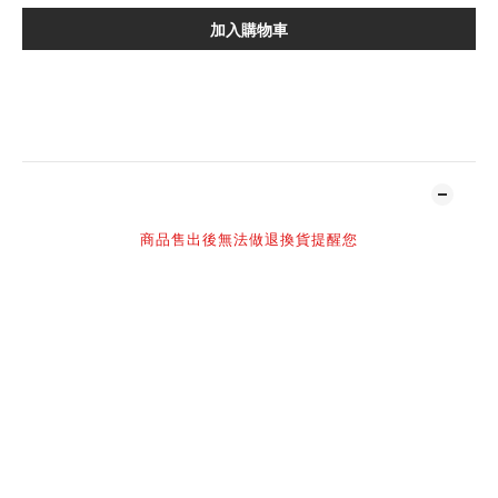
加入購物車
加入追蹤清單
商品描述
商品售出後無法做退換貨提醒您
-
超低只要$6980 原12880
-
尺寸表
L
腰寬
40-45cm
褲長
100cm
XL
腰寬
41-46cm
褲長
103cm
*尺寸為手工水平測量，腰寬彈性鬆緊*
賣場部分商品標示現貨,
但因多個平台同時販售,