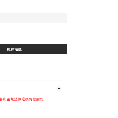
現在預購
加入追蹤清單
售出後無法做退換貨提醒您
-
玩偶尺寸 35-40cm
毛毯 95×135cm