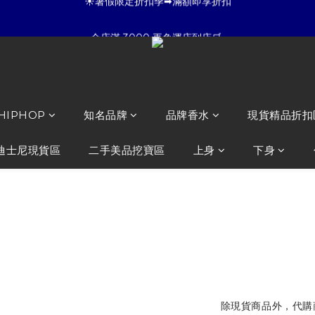
5
6
3
7
7
5
3
4
☀暑假限定折扣季➡滿額即享折扣
全店滿 3000 再免運店到店🛒 
4
5
2
6
6
4
2
3
3
4
1
5
5
3
1
2
:
:
:
2
3
0
4
4
2
0
1
夏日倒數
開始購物
日
時
分
秒
1
2
3
3
1
0
0
1
2
2
0
☀暑假限定折扣季➡滿額即享折扣
0
1
1
 HIPHOP
知名品牌
品牌香水
現貨精品折扣
0
0
迪士尼現貨區
二手美品挖寶區
上身
下身
海綿寶寶 抱
NT$1,480
NT$980
除現貨商品外，代購