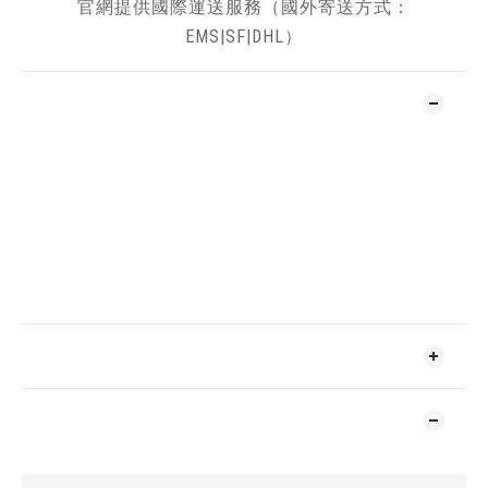
官網提供國際運送服務（國外寄送方式：
EMS|SF|DHL）
了解更多
送貨及付款方式
顧客評價