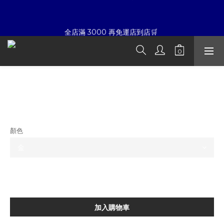
7
8
6
6
9
7
8
☀暑假限定折扣季➡滿額即享折扣
6
7
5
5
8
6
7
全店滿 3000 再免運店到店🛒 
5
6
4
4
7
5
6
4
5
3
3
6
4
5
3
4
2
2
5
3
4
夏日倒數
:
:
:
2
3
1
9
1
4
2
3
開始購物
日
時
分
秒
1
2
0
8
0
3
1
2
SOLO 勝利女神項鍊
0
1
7
2
0
1
0
6
1
0
☀暑假限定折扣季➡滿額即享折扣
NT$980
5
0
4
3
顏色
2
1
0
加入購物車