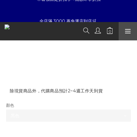
8
8
6
9
6
8
7
7
5
8
5
7
☀暑假限定折扣季➡滿額即享折扣
6
6
4
7
4
6
全店滿 3000 再免運店到店🛒 
5
5
3
6
3
5
4
4
2
5
9
2
4
3
3
1
9
4
8
1
3
夏日倒數
:
:
:
2
2
0
8
3
7
0
2
開始購物
日
時
分
秒
1
1
7
2
6
1
Sanrio 天使與惡魔 Hello Kitty 吊飾
0
0
6
1
5
0
5
0
4
☀暑假限定折扣季➡滿額即享折扣
NT$1,280
4
3
NT$880
3
2
2
1
1
0
除現貨商品外，代購商品預計2~4週工作天到貨
0
顏色