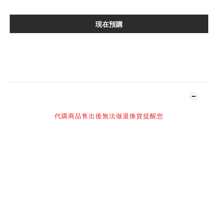
現在預購
加入追蹤清單
商品描述
代購商品售出後無法做退換貨提醒您
-
Size 8cm
-
謝謝您百忙之中抽空光臨NIL官網
購買須知：
NIL 官方所有商品皆為正品，請安心選購
現貨商品1-2個工作天寄出，預定商品具體發貨時間請詢問客服
高單價精品，球鞋以現有購買尺寸為主（每日實時更新）
官網客服人員回復訊息時間：早上10:00-下午2:00或下午4:00-