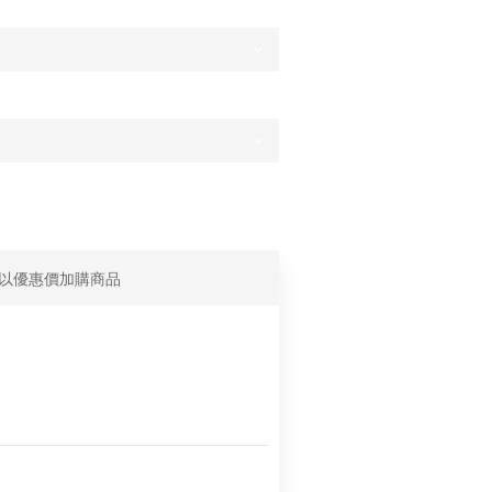
以優惠價加購商品
ep Smiling 微笑香水 經典海洋(紅) 潮流香
黃) 搖滾木質(藍) 香氛 旋轉瓶 攜帶型 隨身
 男士 女士 中性 (下單備註顏色)
優惠價 NT$666
NAISSANCE 420限定 R Logo 黑魂煙灰缸