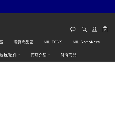
區
現貨商品區
NiL TOYS
NiL Sneakers
包包/配件
商店介紹
所有商品
CE 自然植栽 R LOGO 短袖
nt Tee ‘’