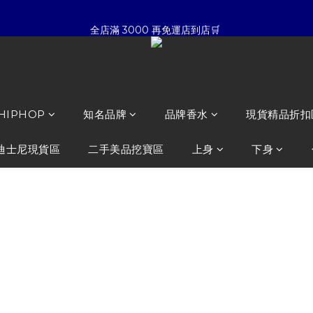
5
6
3
4
7
7
4
☀暑假限定折扣季➡滿額即享折扣
全店滿 3000 再免運店到店🛒 
4
5
2
9
3
6
6
3
3
4
1
8
2
5
5
2
:
:
:
2
3
0
7
1
4
4
1
夏日倒數
開始購物
日
時
分
秒
1
2
6
0
3
3
0
0
1
5
2
2
☀暑假限定折扣季➡滿額即享折扣
0
4
1
1
3
0
0
 HIPHOP
知名品牌
品牌香水
現貨精品折扣
2
1
迪士尼現貨區
二手美品挖寶區
上身
下身
0
RENAISSAN
T ‘’ Nature Pla
NT$1,880
NT$1,380