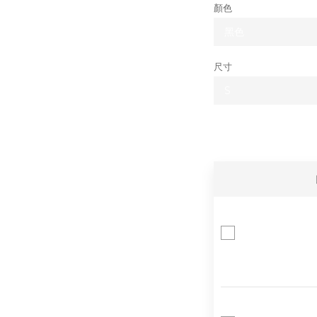
顏色
尺寸
Ke
甜(
小香
RE