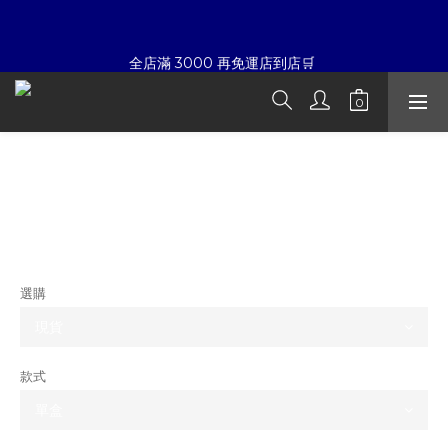
7
6
6
6
6
5
9
6
9
5
5
5
5
4
☀暑假限定折扣季➡滿額即享折扣
全店滿 3000 再免運店到店🛒 
8
5
8
4
4
4
4
3
7
4
7
3
3
3
3
2
6
3
6
2
2
2
2
1
夏日倒數
5
:
:
:
2
5
1
1
1
1
0
開始購物
日
時
分
秒
4
1
4
0
0
0
0
Pop Mart 泡泡瑪特 LABUBU 超可愛 心
3
0
3
2
2
☀暑假限定折扣季➡滿額即享折扣
動馬卡龍系列 吊飾盲盒
1
1
0
0
NT$1,580
選購
款式