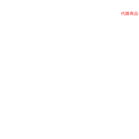
商品描述
代購商品
立
Siz

NIL 官
現貨商品1-2個工作
高單價精品，球鞋
官網客服人員回復訊息時間