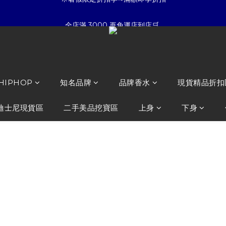
5
7
3
8
8
6
☀暑假限定折扣季➡滿額即享折扣
全店滿 3000 再免運店到店🛒 
4
6
2
7
7
5
9
3
5
1
6
6
9
4
8
:
:
:
2
4
0
5
5
8
3
7
夏日倒數
開始購物
日
時
分
秒
1
3
4
4
7
2
6
0
2
3
3
6
1
5
☀暑假限定折扣季➡滿額即享折扣
1
2
2
5
0
4
0
1
1
4
3
 HIPHOP
知名品牌
品牌香水
現貨精品折扣
0
0
3
2
2
1
迪士尼現貨區
二手美品挖寶區
上身
下身
1
0
0
正版授權 Hell
靴拖鞋 毛毛拖
NT$1,080
NT$599