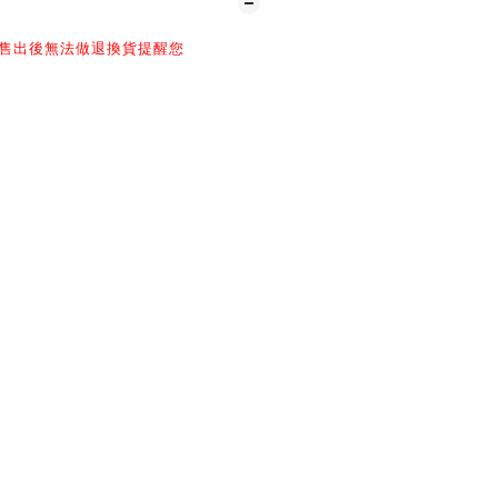
售出後無法做退換貨提醒您
-
爆賣款🔥
冷天氣直接被治癒✨
體蝴蝶結 × 豹紋細節
可愛不失設計感！
3色 咖啡/卡其/粉色
e 36-37/38-39/40-41
 可選大一號更舒適❤️
-
購買須知：
方所有商品皆為正品，請安心選購
天寄出，預定商品具體發貨時間請詢問客服
以現有購買尺寸為主（每日實時更新）
：早上10:00-下午2:00或下午4:00-