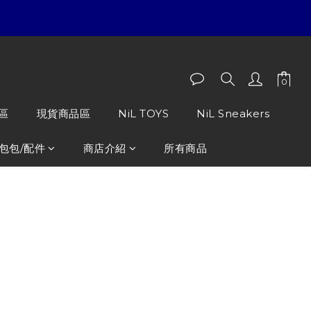
區
現貨商品區
NiL TOYS
NiL Sneakers
包包/配件
商店介紹
所有商品
o kitty 豹紋立體蝴蝶結 雪