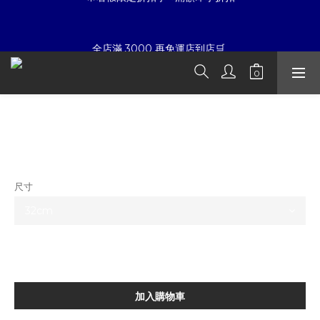
7
8
5
7
7
7
☀暑假限定折扣季➡滿額即享折扣
6
7
4
6
6
6
全店滿 3000 再免運店到店🛒 
5
6
3
5
5
5
4
5
2
4
4
4
3
4
1
3
3
3
夏日倒數
:
:
:
2
3
0
9
2
2
2
9
開始購物
日
時
分
秒
1
2
8
1
1
1
8
破壞之王-蒙面加菲貓 公仔 模型
0
1
7
0
0
0
7
0
6
6
☀暑假限定折扣季➡滿額即享折扣
NT$6,280
5
5
4
4
尺寸
3
3
2
2
1
1
0
0
加入購物車