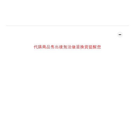
加入追蹤清單
商品描述
代購商品售出後無法做退換貨提醒您
-
尺寸：32cm
材質：PVC,VINYL
預計發售時間：2023年Q2
售價：6280
-
感謝您百忙之中抽空光臨NIL官網
購買須知：
NIL 官方所有商品皆為正品，請安心選購
現貨商品1-2個工作天寄出，預定商品具體發貨時間請詢問客服
高單價精品，球鞋以現有購買尺寸為主（每日實時更新）
官網客服人員回復訊息時間：早上10:00-下午2:00或下午4:00-
晚上11:00