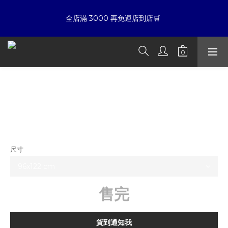
7
8
6
6
7
6
6
7
5
5
6
5
☀暑假限定折扣季➡滿額即享折扣
全店滿 3000 再免運店到店🛒 
5
6
4
4
5
4
4
5
3
3
4
9
3
9
3
4
2
2
3
8
2
夏日倒數
8
:
:
:
2
3
1
1
2
7
1
7
開始購物
日
時
分
秒
1
2
0
0
1
6
0
6
0
1
0
5
5
KAWS SCORE YEARS 海報
0
4
☀暑假限定折扣季➡滿額即享折扣
4
3
3
NT$5,980
2
2
NT$4,980
1
1
0
0
尺寸
售完
貨到通知我