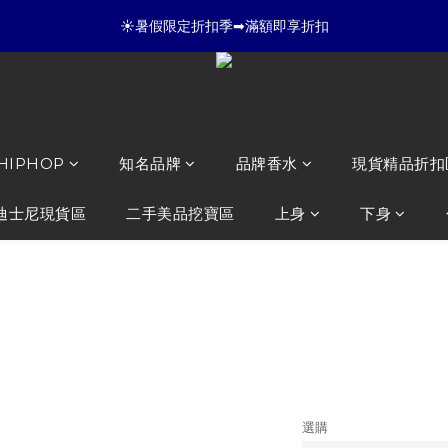
☀暑假限定折扣季➡滿額即享折扣
6
7
4
7
8
4
4
☀暑假限定折扣季➡滿額即享折扣
9
5
6
3
6
7
3
3
全店滿 3000 再免運店到店🛒 
8
4
5
2
5
6
2
2
7
3
4
1
4
5
1
1
6
:
:
:
2
3
0
3
4
0
0
夏日倒數
開始購物
日
時
分
秒
5
1
2
2
3
4
0
1
1
2
☀暑假限定折扣季➡滿額即享折扣
 HIPHOP
知名品牌
品牌香水
現貨精品折扣
3
0
0
1
2
0
1
迪士尼現貨區
二手美品挖寶區
上身
下身
0
GD貓 ZOA M
NT$3,500
NT$2,980
選購