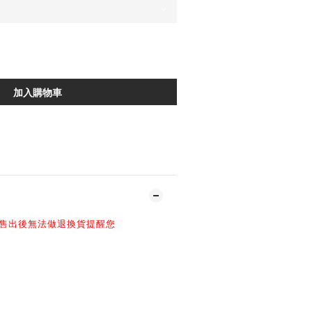
加入購物車
加入追蹤清單
售出後無法做退換貨提醒您
-
百忙之中抽空光臨NIL官網
-
$2980 原3500
-