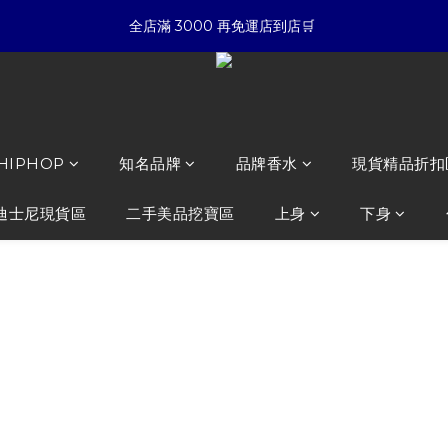
4
5
6
4
6
5
8
3
☀暑假限定折扣季➡滿額即享折扣
全店滿 3000 再免運店到店🛒 
4
5
3
5
4
9
7
2
3
4
2
4
3
8
6
1
:
:
:
2
3
1
3
2
7
5
夏日倒數
開始購物
0
日
時
分
秒
1
2
0
2
1
6
4
0
1
1
0
5
3
☀暑假限定折扣季➡滿額即享折扣
0
0
4
2
3
1
 HIPHOP
知名品牌
品牌香水
現貨精品折扣
2
0
1
迪士尼現貨區
二手美品挖寶區
上身
下身
0
GD貓 ZOA
2.0
NT$3,500
NT$2,980