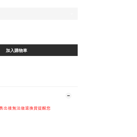
加入購物車
加入追蹤清單
售出後無法做退換貨提醒您
-
百忙之中抽空光臨NIL官網
-
$2980 原3500