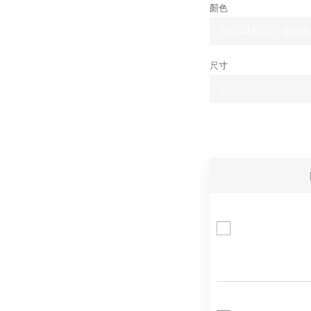
顏色
尺寸
Ke
甜(
小香
RE