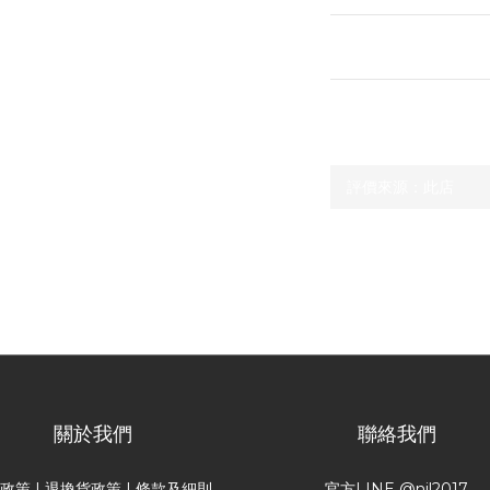
送貨及付款方式
顧客評價
尚未有任何評價
關於我們
聯絡我們
送政策
|
退換貨政策
|
條款及細則
官方LINE @nil2017