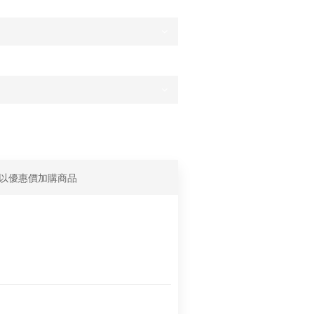
以優惠價加購商品
ep Smiling 微笑香水 經典海洋(紅) 潮流香
黃) 搖滾木質(藍) 香氛 旋轉瓶 攜帶型 隨身
 男士 女士 中性 (下單備註顏色)
優惠價 NT$666
NAISSANCE 420限定 R Logo 黑魂煙灰缸