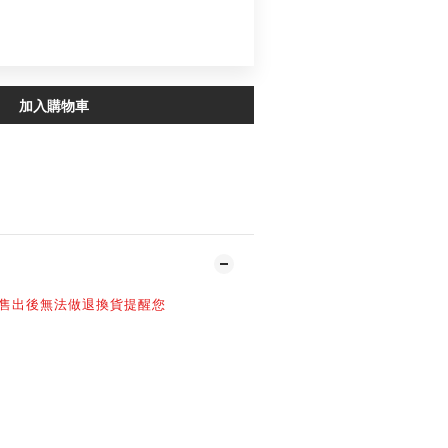
品 ‘’ 420 R Logo Ashtray ‘’
優惠價 NT$420
加入購物車
加入追蹤清單
售出後無法做退換貨提醒您
-
S 胸寬51 衣長66cm
S 胸寬53 衣長68cm
S 胸寬57 衣長71cm
 胸寬60 衣長73cm
 胸寬63 衣長75cm