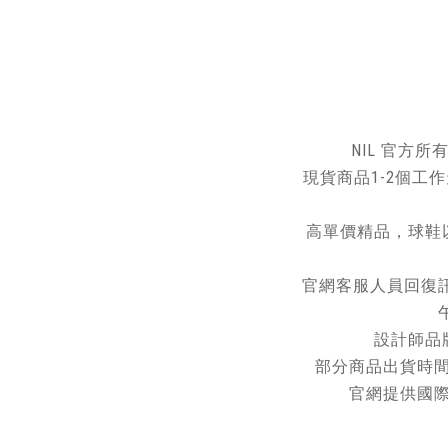
X
⚠️因面料特
建
NIL 官方
現貨商品1-2個工
高單價精品，球鞋
官網客服人員回復訊息
午
設計師品
部分商品出貨時間
官網提供國