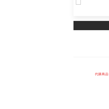
限量單
商品描述
代購商品
XX
X
M
L