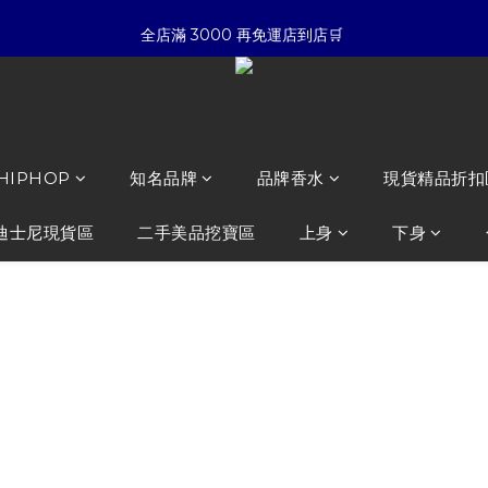
5
8
4
3
3
5
5
8
☀暑假限定折扣季➡滿額即享折扣
全店滿 3000 再免運店到店🛒 
4
7
3
2
2
4
4
7
3
6
2
1
1
3
3
6
:
:
:
2
5
1
0
0
2
2
5
夏日倒數
開始購物
日
時
分
秒
1
4
0
1
1
4
0
3
0
0
3
☀暑假限定折扣季➡滿額即享折扣
2
2
1
1
 HIPHOP
知名品牌
品牌香水
現貨精品折扣
0
0
迪士尼現貨區
二手美品挖寶區
上身
下身
FOG Essent
袖
NT$3,680
NT$2,980