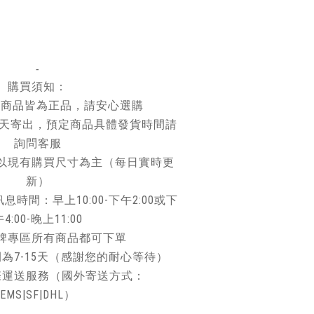
L胸寬65 衣長78cm
性 所有Essentials系列單品
議反面洗滌反面晾曬☀️
-
購買須知：
所有商品皆為正品，請安心選購
作天寄出，預定商品具體發貨時間請
詢問客服
以現有購買尺寸為主（每日實時更
新）
時間：早上10:00-下午2:00或下
4:00-晚上11:00
牌專區所有商品都可下單
為7-15天（感謝您的耐心等待）
際運送服務（國外寄送方式：
EMS|SF|DHL）