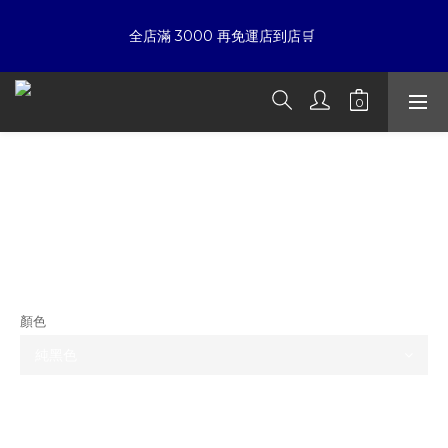
7
9
5
5
9
9
9
6
8
4
4
8
8
8
☀暑假限定折扣季➡滿額即享折扣
全店滿 3000 再免運店到店🛒 
5
7
3
3
7
7
7
4
6
2
2
6
6
6
3
5
1
1
5
5
5
夏日倒數
:
:
:
2
4
0
0
4
4
4
9
開始購物
日
時
分
秒
1
3
3
3
3
8
0
2
2
2
2
7
ETERNAL 金屬Logo 忍者領排釦 解構短
1
1
1
1
6
☀暑假限定折扣季➡滿額即享折扣
版帽T
0
0
0
0
5
4
3
NT$3,280
2
NT$2,580
1
0
顏色