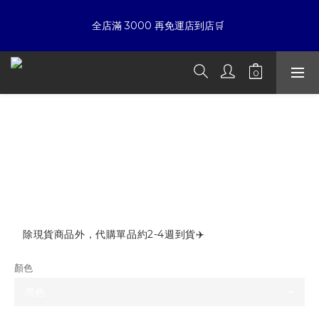
7
5
7
5
9
8
5
7
6
4
6
4
8
7
4
6
☀暑假限定折扣季➡滿額即享折扣
全店滿 3000 再免運店到店🛒 
5
3
5
3
7
6
3
5
4
2
4
2
6
5
2
4
3
1
3
1
5
4
1
3
夏日倒數
:
:
:
2
0
2
0
4
3
0
2
開始購物
日
時
分
秒
1
1
3
2
1
0
0
2
1
0
BLACK8MOB 褲頭開孔 綁帶寬鬆 工裝
1
0
☀暑假限定折扣季➡滿額即享折扣
長褲
0
NT$3,780
NT$3,180
除現貨商品外，代購單品約2-4週到貨✈️
顏色