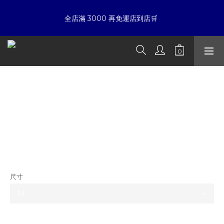
7
8
5
9
8
9
5
6
7
4
8
7
8
4
☀暑假限定折扣季➡滿額即享折扣
全店滿 3000 再免運店到店🛒 
5
6
3
7
6
7
3
9
4
5
2
6
5
6
2
8
3
4
1
5
4
5
1
7
夏日倒數
:
:
:
2
3
0
4
3
4
0
6
開始購物
日
時
分
秒
1
2
3
2
3
5
0
1
2
1
2
4
ATONE STUDIO 暗夜皇家Logo蠟面低
0
1
0
1
3
☀暑假限定折扣季➡滿額即享折扣
腰黑牛仔褲 Midnight Waxed Low Rise
0
0
2
1
Denim
0
NT$3,280
NT$2,680
尺寸