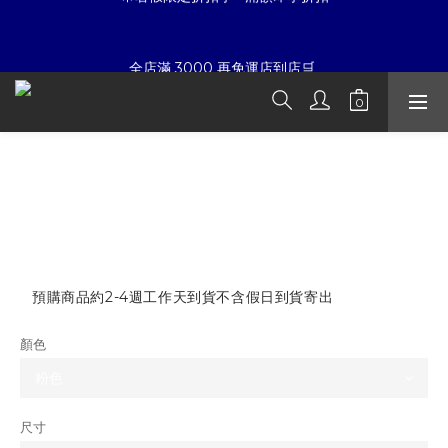
7
7
7
6
7
5
9
☀暑假限定折扣季➡滿額即享折扣
6
6
6
5
6
4
8
全店滿 3000 再免運店到店🛒 
5
5
5
4
5
3
7
4
4
4
3
4
2
6
9
3
3
3
2
3
1
5
夏日倒數
8
:
:
:
2
2
2
1
2
0
4
開始購物
日
時
分
秒
7
1
1
1
0
1
3
Aone4sure 加布獸 獸紋 長襪
6
0
0
0
0
2
5
1
☀暑假限定折扣季➡滿額即享折扣
NT$380
4
0
3
NT$280
2
1
預購商品約2-4週工作天到貨不含假日到貨寄出
0
顏色
尺寸