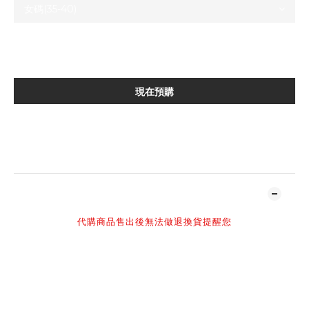
現在預購
加入追蹤清單
商品描述
代購商品售出後無法做退換貨提醒您
-
賣場部分商品標示現貨,
但因多個平台同時販售,
可能會有下單後缺貨或需要調貨時間之狀況,