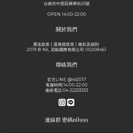
台南市中西區興華街25號
OPEN 14:00-22:00
關於我們
運送政策
|
退換貨政策
|
條款及細則
2019 © NiL 尼歐國際有限公司 00208461
聯絡我們
官方LINE @nil2017
客服時間:14:00-22:00
連絡電話:04-22253353
連線群 密碼nil999