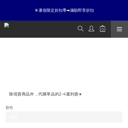
8
8
8
8
8
9
7
7
7
7
7
☀暑假限定折扣季➡滿額即享折扣
☀暑假限定折扣季➡滿額即享折扣
8
6
6
6
6
6
7
9
5
5
5
5
9
5
6
8
4
4
4
4
8
4
全店滿 3000 再免運店到店🛒 
5
7
3
3
3
3
7
3
4
6
2
2
2
2
6
2
AFGK 天使刺繡貼皮棒球外套 A FEW
3
5
1
1
1
1
5
1
夏日倒數
:
:
:
2
4
0
0
0
0
4
0
開始購物
GOOD KIDS
日
時
分
秒
1
3
3
0
2
2
NT$4,480
1
1
☀暑假限定折扣季➡滿額即享折扣
NT$3,880
0
0
除現貨商品外，代購單品約2-4週到貨✈️
顏色