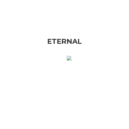
ETERNAL