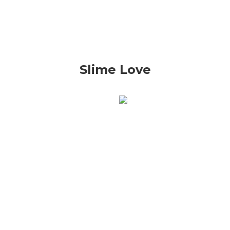
Slime Love