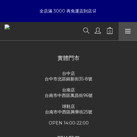
7
9
6
6
8
9
6
8
5
5
7
8
☀暑假限定折扣季➡滿額即享折扣
全店滿 3000 再免運店到店🛒 
5
7
4
9
4
6
7
4
6
3
8
3
5
6
3
5
2
7
2
9
4
5
夏日倒數
:
:
:
2
4
1
6
1
8
3
4
開始購物
日
時
分
秒
1
3
0
5
0
7
2
3
0
2
4
6
1
2
1
3
5
0
1
☀暑假限定折扣季➡滿額即享折扣
實體門市
0
2
4
0
1
3
台中店
0
2
台中市北區錦新街35-8號
1
0
台南店
台南市中西區萬昌街96號
球鞋店
台南市中西區興華街25號
OPEN 14:00-22:00