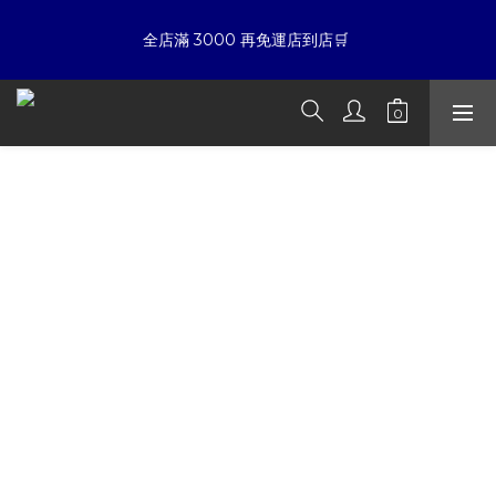
7
6
5
5
8
6
6
9
5
4
4
7
5
☀暑假限定折扣季➡滿額即享折扣
全店滿 3000 再免運店到店🛒 
5
8
4
3
3
6
4
4
7
3
2
2
5
3
3
6
2
1
1
4
2
夏日倒數
:
:
:
2
5
1
0
0
3
1
9
開始購物
Days
Hours
Minutes
Seconds
1
4
0
2
0
8
0
3
1
7
2
0
6
☀暑假限定折扣季➡滿額即享折扣
1
5
0
4
3
主要販售各大品牌的潮流精品
2
1
0
提供各國獨立設計師精心之作
在潮流即速食的時代中挖掘未知並具
有淺力的作品