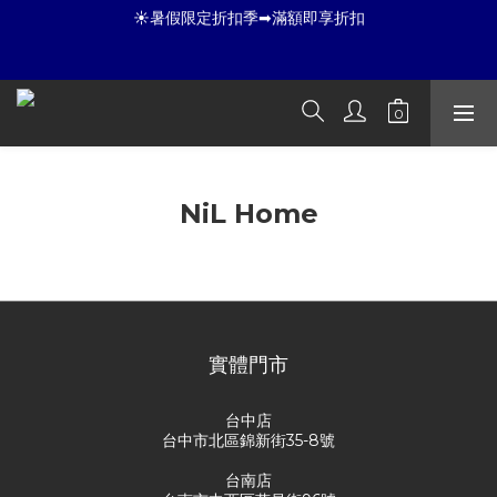
9
7
8
8
☀暑假限定折扣季➡滿額即享折扣
8
6
7
9
7
☀暑假限定折扣季➡滿額即享折扣
7
9
5
9
6
8
6
9
6
8
4
8
5
7
5
8
全店滿 3000 再免運店到店🛒 
5
7
3
7
4
6
4
7
4
6
2
6
3
5
3
6
3
5
1
5
2
4
2
5
夏日倒數
:
:
:
2
4
0
4
1
3
1
4
開始購物
Days
Hours
Minutes
Seconds
1
3
3
0
2
0
3
NiL Home
0
2
2
1
2
1
1
0
1
☀暑假限定折扣季➡滿額即享折扣
No product in this category
0
0
0
實體門市
台中店
台中市北區錦新街35-8號
台南店