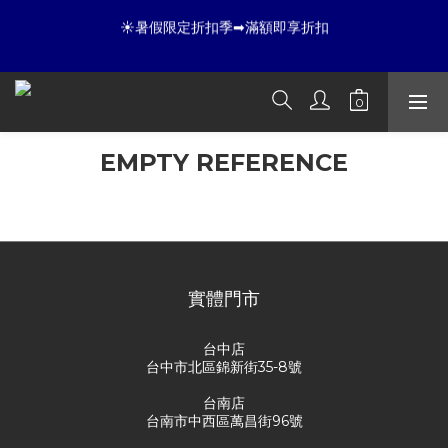
9
9
9
9
☀暑假限定折扣季➡滿額即享折扣
☀暑假限定折扣季➡滿額即享折扣
8
9
8
9
8
8
7
8
7
8
7
7
6
7
6
7
6
6
9
全店滿 3000 再免運店到店🛒 
5
6
5
6
5
5
8
4
5
4
5
4
4
7
3
4
3
4
3
9
3
6
夏日倒數
EMPTY REFERENCE
:
:
:
2
3
2
3
2
8
2
5
開始購物
Days
Hours
Minutes
Seconds
1
2
1
2
1
7
1
4
No product in this category
0
1
0
1
0
6
0
3
0
0
5
2
☀暑假限定折扣季➡滿額即享折扣
4
1
3
0
實體門市
2
1
0
台中店
台中市北區錦新街35-8號
台南店
台南市中西區萬昌街96號