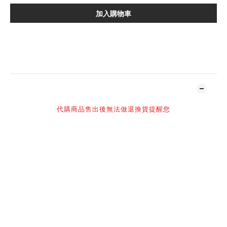
加入購物車
加入追蹤清單
商品描述
代購商品售出後無法做退換貨提醒您
-
賣場部分商品標示現貨,
但因多個平台同時販售,
可能會有下單後缺貨或需要調貨時間之狀況,
將會取消訂單,
可先訊息詢問貨況👌感謝理解
-
謝謝您百忙之中抽空光臨NIL官網
購買須知：
NIL 官方所有商品皆為正品，請安心選購