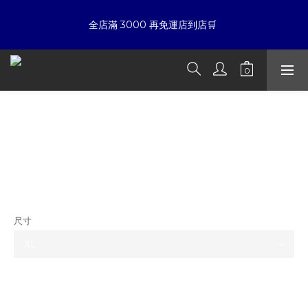
7
5
8
6
6
7
6
9
4
7
5
5
6
☀暑假限定折扣季➡滿額即享折扣
全店滿 3000 再免運店到店🛒 
5
8
3
6
4
9
4
5
4
7
2
5
3
8
3
4
3
6
1
4
2
7
2
3
夏日倒數
:
:
:
2
5
0
3
1
6
1
2
開始購物
日
時
分
秒
1
4
2
0
5
0
1
0
3
1
4
0
HUMAN MADE x Pokémon 限量聯名款
2
0
3
☀暑假限定折扣季➡滿額即享折扣
胸前小寶貝球愛心Logo 短袖 T
1
2
0
1
0
NT$7,800
NT$6,980
尺寸