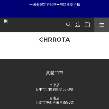
9
7
7
☀暑假限定折扣季➡滿額即享折扣
8
9
6
6
9
9
9
☀暑假限定折扣季➡滿額即享折扣
7
8
5
5
8
8
8
9
6
7
4
4
7
7
7
8
全店滿 3000 再免運店到店🛒 
5
6
3
3
6
6
6
7
4
5
2
2
5
5
5
6
3
4
1
1
4
4
4
5
夏日倒數
CHRROTA
:
:
:
2
3
0
0
3
3
3
4
開始購物
日
時
分
秒
1
2
2
2
2
3
0
1
1
1
1
2
此分類沒有商品
0
0
0
0
1
☀暑假限定折扣季➡滿額即享折扣
0
實體門市
台中店
台中市北區錦新街35-8號
台南店
台南市中西區萬昌街96號